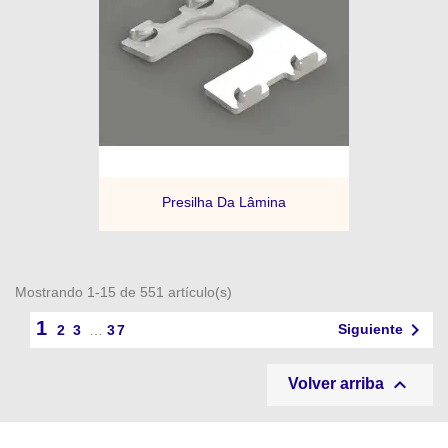
Presilha Da Lâmina
Mostrando 1-15 de 551 artículo(s)
1

Siguiente
2
3
…
37

Volver arriba