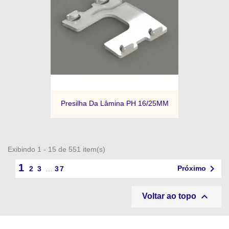
Presilha Da Lâmina PH 16/25MM
Exibindo 1 - 15 de 551 item(s)
1

Próximo
2
3
…
37

Voltar ao topo