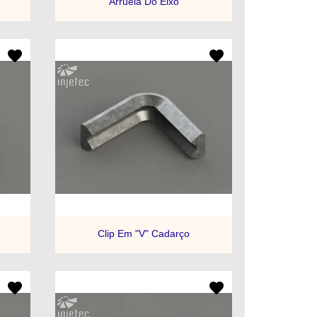
Arruela Do Eixo
+3

a
Visualização rápida
Clip Em "V" Cadarço