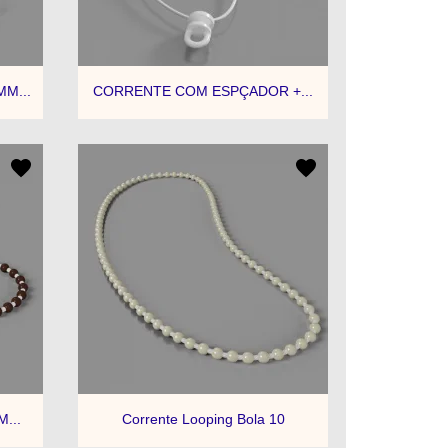

a
Visualização rápida
M...
CORRENTE COM ESPÇADOR +...

a
Visualização rápida
M...
Corrente Looping Bola 10
+4