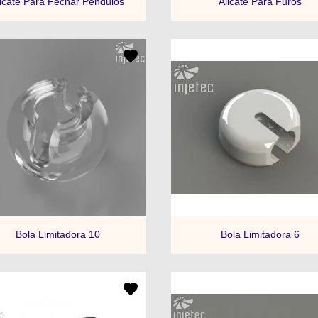
licate Para Fechar Pêndulos
Alicate Para Furos


Visualização rápida
Visualização rápid
Bola Limitadora 10
Bola Limitadora 6
+5