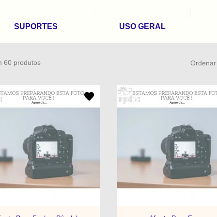
SUPORTES
USO GERAL
m 60 produtos
Ordenar 


Visualização rápida
Visualização rápid