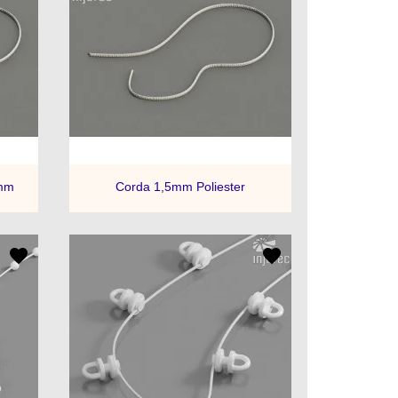

a
Visualização rápida
2mm
Corda 1,5mm Poliester