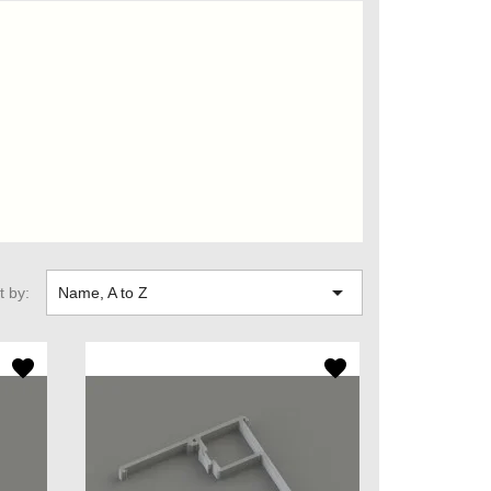

t by:
Name, A to Z