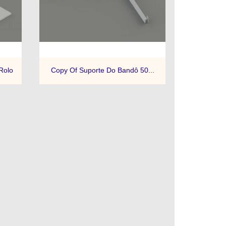

Quick view
Rolo
Copy Of Suporte Do Bandô 50...