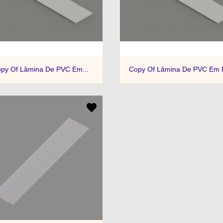


Quick view
Quick view
py Of Lâmina De PVC Em...
Copy Of Lâmina De PVC Em 