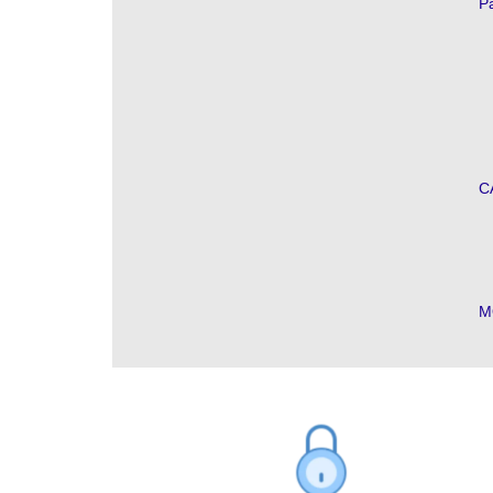
Pa
C
M