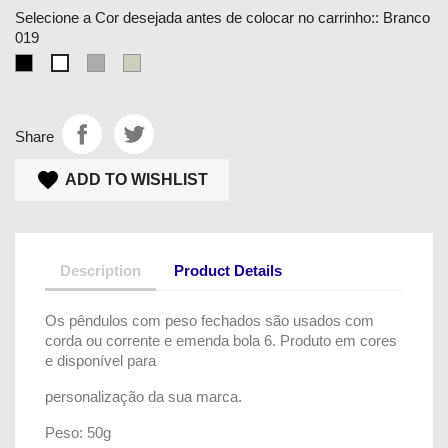
Selecione a Cor desejada antes de colocar no carrinho:: Branco
019
Preto
Cinza
Almond
Branco
-
smokey
-
019
013
-
044
042
Share
ADD TO WISHLIST
Description
Product Details
Os pêndulos com peso fechados são usados com
corda ou corrente e emenda bola 6. Produto em cores
e disponível para
personalização da sua marca.
Peso: 50g