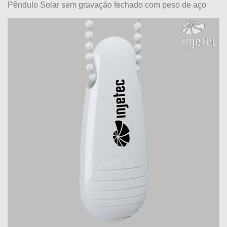
Pêndulo Solar sem gravação fechado com peso de aço